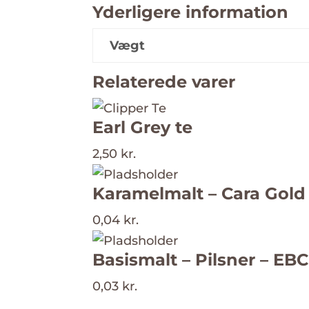
-
Yderligere information
EBC
20-
Vægt
25
Relaterede varer
(Castle
Malting)
antal
Earl Grey te
2,50
kr.
Karamelmalt – Cara Gold 
0,04
kr.
Basismalt – Pilsner – EBC 
0,03
kr.