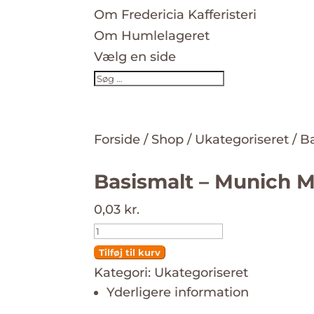
Om Fredericia Kafferisteri
Om Humlelageret
Vælg en side
Forside
/
Shop
/
Ukategoriseret
/ B
Basismalt – Munich Ma
0,03
kr.
Basismalt
-
Tilføj til kurv
Munich
Kategori:
Ukategoriseret
Yderligere information
Malt