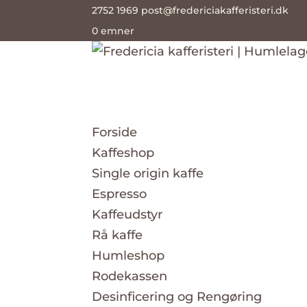
2752 1969
post@fredericiakafferisteri.dk
0 emner
Forside
Kaffeshop
Single origin kaffe
Espresso
Kaffeudstyr
Rå kaffe
Humleshop
Rodekassen
Desinficering og Rengøring